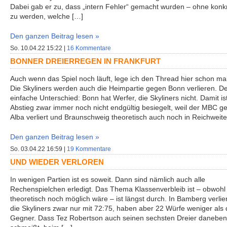
Dabei gab er zu, dass „intern Fehler“ gemacht wurden – ohne konk
zu werden, welche […]
Den ganzen Beitrag lesen »
So. 10.04.22 15:22 |
16 Kommentare
BONNER DREIERREGEN IN FRANKFURT
Auch wenn das Spiel noch läuft, lege ich den Thread hier schon ma
Die Skyliners werden auch die Heimpartie gegen Bonn verlieren. D
einfache Unterschied: Bonn hat Werfer, die Skyliners nicht. Damit is
Abstieg zwar immer noch nicht endgültig besiegelt, weil der MBC g
Alba verliert und Braunschweig theoretisch auch noch in Reichweit
Den ganzen Beitrag lesen »
So. 03.04.22 16:59 |
19 Kommentare
UND WIEDER VERLOREN
In wenigen Partien ist es soweit. Dann sind nämlich auch alle
Rechenspielchen erledigt. Das Thema Klassenverbleib ist – obwohl
theoretisch noch möglich wäre – ist längst durch. In Bamberg verlie
die Skyliners zwar nur mit 72:75, haben aber 22 Würfe weniger als 
Gegner. Dass Tez Robertson auch seinen sechsten Dreier daneben