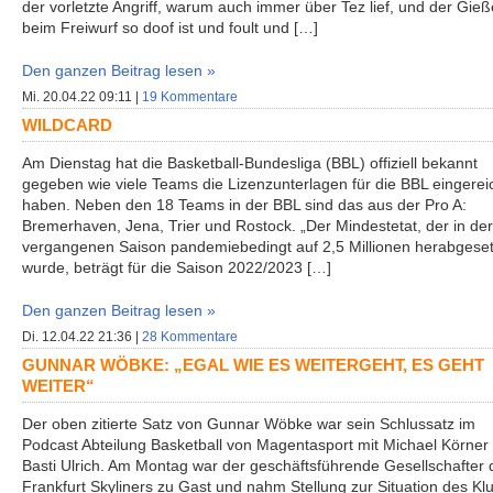
der vorletzte Angriff, warum auch immer über Tez lief, und der Gie
beim Freiwurf so doof ist und foult und […]
Den ganzen Beitrag lesen »
Mi. 20.04.22 09:11 |
19 Kommentare
WILDCARD
Am Dienstag hat die Basketball-Bundesliga (BBL) offiziell bekannt
gegeben wie viele Teams die Lizenzunterlagen für die BBL eingerei
haben. Neben den 18 Teams in der BBL sind das aus der Pro A:
Bremerhaven, Jena, Trier und Rostock. „Der Mindestetat, der in der
vergangenen Saison pandemiebedingt auf 2,5 Millionen herabgeset
wurde, beträgt für die Saison 2022/2023 […]
Den ganzen Beitrag lesen »
Di. 12.04.22 21:36 |
28 Kommentare
GUNNAR WÖBKE: „EGAL WIE ES WEITERGEHT, ES GEHT
WEITER“
Der oben zitierte Satz von Gunnar Wöbke war sein Schlussatz im
Podcast Abteilung Basketball von Magentasport mit Michael Körner
Basti Ulrich. Am Montag war der geschäftsführende Gesellschafter 
Frankfurt Skyliners zu Gast und nahm Stellung zur Situation des Kl