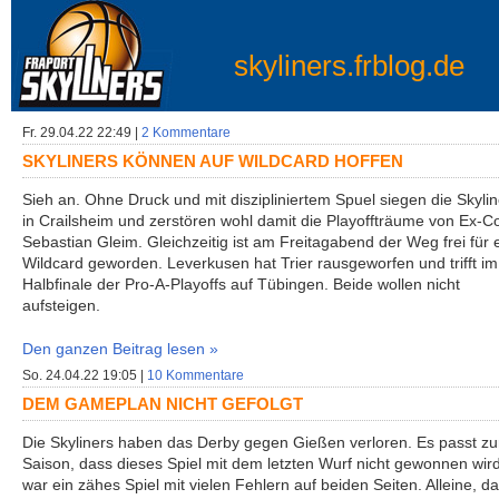
skyliners.frblog.de
Fr. 29.04.22 22:49 |
2 Kommentare
SKYLINERS KÖNNEN AUF WILDCARD HOFFEN
Sieh an. Ohne Druck und mit diszipliniertem Spuel siegen die Skylin
in Crailsheim und zerstören wohl damit die Playoffträume von Ex-C
Sebastian Gleim. Gleichzeitig ist am Freitagabend der Weg frei für 
Wildcard geworden. Leverkusen hat Trier rausgeworfen und trifft im
Halbfinale der Pro-A-Playoffs auf Tübingen. Beide wollen nicht
aufsteigen.
Den ganzen Beitrag lesen »
So. 24.04.22 19:05 |
10 Kommentare
DEM GAMEPLAN NICHT GEFOLGT
Die Skyliners haben das Derby gegen Gießen verloren. Es passt zu
Saison, dass dieses Spiel mit dem letzten Wurf nicht gewonnen wir
war ein zähes Spiel mit vielen Fehlern auf beiden Seiten. Alleine, d