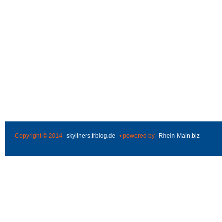
Copyright © 2014
skyliners.frblog.de
• powered by
Rhein-Main.biz