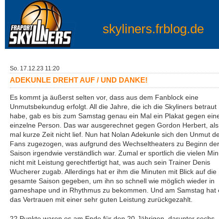
skyliners.frblog.de
So. 17.12.23 11:20
ADEKUNLE DREHT AUF / UND DANKE!
Es kommt ja äußerst selten vor, dass aus dem Fanblock eine
Unmutsbekundug erfolgt. All die Jahre, die ich die Skyliners betraut
habe, gab es bis zum Samstag genau ein Mal ein Plakat gegen ein
einzelne Person. Das war ausgerechnet gegen Gordon Herbert, als
mal kurze Zeit nicht lief. Nun hat Nolan Adekunle sich den Unmut d
Fans zugezogen, was aufgrund des Wechseltheaters zu Beginn de
Saison irgendwie verständlich war. Zumal er sportlich die vielen Mi
nicht mit Leistung gerechtfertigt hat, was auch sein Trainer Denis
Wucherer zugab. Allerdings hat er ihm die Minuten mit Blick auf die
gesamte Saison gegeben, um ihn so schnell wie möglich wieder in
gameshape und in Rhythmus zu bekommen. Und am Samstag hat 
das Vertrauen mit einer sehr guten Leistung zurückgezahlt.
22 Punkte waren es am Ende für den 20-Jährigen, darunter sechs