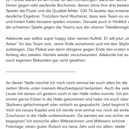
Dreier gegen wild werfende Bochumer, denen ohne ihre drei beste
Spieler die Puste und die Qualität fehlte. 100:74 lautete das erwarte
deutliche Ergebnis. Trotzdem fand Wucherer, dass sein Team es vo
und hinten hätte bessere spielen müssen. Gerade auch in Hinblick 
die schweren Spiele gegen die Teams aus der oberen Tabellenregi
Adekunle war selbst super happy über seinen Auftritt. Er will jetzt „e
Anker“ für das Team sein, seine Rolle annehmen und mit den Skyli
aufsteigen. Das Plakat war dann übrigens gegen Ende des ersten 
Anfang des zweiten Viertels wieder verschwunden. Adekunle hat es
nach eigenem Bekunden gar nicht gesehen.
—————————————————-
An dieser Stelle möchte ich mich noch einmal bei euch allen für die
netten Worte unter meinem Abschiedspost bedanken. Auch die viel
Leute mit denen ich gestern noch in der Halle reden konnte. Ich bin
immer gerne früher in die Halle gekommen und habe mit euch über
Skyliners gefachsimpelt oder einfach so gequatscht. Jetzt beginnt f
mich ein neues Kapitel und ich werde erst einmal nur noch als einf
Zuschauer in der Halle vorbeischauen. Da werden wir uns sicher w
begegnen! Ich wünsche allen Mitleserinnen und Mitlesern schöne
Feiertage, einen guten Rutsch ins neue Jahr und vor allem: bleibt