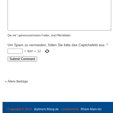
Die mit * gekennzeichneten Felder, sind Pflichtfelder.
Um Spam zu vermeiden, füllen Sie bitte das Captchafeld aus.
*
+
fünf
=
12
« Ältere Beiträge
Copyright © 2014
skyliners.frblog.de
• powered by
Rhein-Main.biz