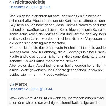
Nichtsowichtig
4
#
Dezember 21 2023 @ 8:52
Wie ich gestern erfahren musste, zeichnet sich ein weiterer
schmerzhafter Abgang rund um die Berichtserstattung bei den
Skyliners ab: Ich habe gehört, dass Thomas Nawrath gekündig
hat und bin darüber sehr traurig! Seine Ideen und sein Schreib
sowie seine Arbeit als Podcast-Host und Stimme der Skyliners
seit so vielen Jahren werden mir fehlen. Nicht zu Vergessen a
die Zeit als Streaming-Kommentator…
Für mich bis heute das prägendste Erlebnis mit ihm: die „golde
Ananas vom Top4 in Bamberg, die er Sonntags in einer Eisdiel
kaufte und die es später nicht nur in die eigene Berichterstattu
schaffte. So weit muss man erstmal denken!
Aber bis es dann Abschied nehmen heißt, werden hoffentlich 
einige Spiele gewonnen und Berichte geschrieben. Ich werde
beides wie immer mit Freude verfolgen!
Marcel
5
#
Dezember 21 2023 @ 21:44
Wow das wäre krass. Auch wenn es übertrieben klingen mag,
aber für mich eine der wichtigsten Identifikationsfiguren der