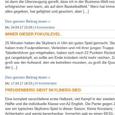
ist dann die Überzeugung gereift, dass ich in der Business-Welt no
erfolgreicher sein kann, als auf dem Basketballfeld.“ Merz hat imme
alles gegeben, hat gefightet und geackert, aber […]
Den ganzen Beitrag lesen »
Mo. 24.04.17 15:29 |
4 Kommentare
IMMER DIESER FOKUSLEVEL
25 Minuten haben die Skyliners in Ulm ein gutes Spiel gemacht. Sie
haben trotz Foulproblemen, Verletzten und mit ihrer jungen Truppe
Tabellenführer gut mitgehalten, haben sich nach 22 Punkten Rücks
gut rangekämpft, es sollte am Ende trotzdem nicht mehr reichen. Z
groß war der Aufwand, den sie betreiben mussten, zu groß die Qual
der […]
Den ganzen Beitrag lesen »
Mo. 17.04.17 18:23 |
24 Kommentare
FREUDENBERG SIEHT SKYLINERS-SIEG
Eine komplett verschlafene erste Halbzeit, viel Kampf in der zweiten
Hälfte und die individuelle Klasse von AJ English. Die Partie gegen 
war ein typisches Skyliners-Spiel in dieser Saison. Keine Konstanz, 
Achterbahn und wenig berechenbar. Immerhin gab es einen 69:61-