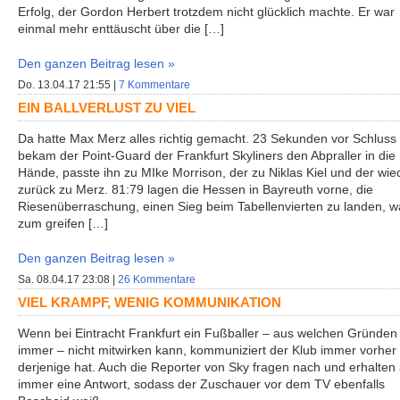
Erfolg, der Gordon Herbert trotzdem nicht glücklich machte. Er war
einmal mehr enttäuscht über die […]
Den ganzen Beitrag lesen »
Do. 13.04.17 21:55 |
7 Kommentare
EIN BALLVERLUST ZU VIEL
Da hatte Max Merz alles richtig gemacht. 23 Sekunden vor Schluss
bekam der Point-Guard der Frankfurt Skyliners den Abpraller in die
Hände, passte ihn zu MIke Morrison, der zu Niklas Kiel und der wie
zurück zu Merz. 81:79 lagen die Hessen in Bayreuth vorne, die
Riesenüberraschung, einen Sieg beim Tabellenvierten zu landen, w
zum greifen […]
Den ganzen Beitrag lesen »
Sa. 08.04.17 23:08 |
26 Kommentare
VIEL KRAMPF, WENIG KOMMUNIKATION
Wenn bei Eintracht Frankfurt ein Fußballer – aus welchen Gründen
immer – nicht mitwirken kann, kommuniziert der Klub immer vorher
derjenige hat. Auch die Reporter von Sky fragen nach und erhalten
immer eine Antwort, sodass der Zuschauer vor dem TV ebenfalls