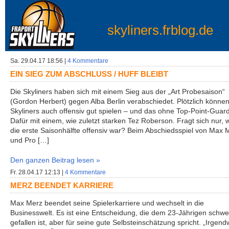
skyliners.frblog.de
Sa. 29.04.17 18:56 |
4 Kommentare
EIN SIEG ZUM ABSCHLUSS / HUFF BLEIBT
Die Skyliners haben sich mit einem Sieg aus der „Art Probesaison“
(Gordon Herbert) gegen Alba Berlin verabschiedet. Plötzlich können
Skyliners auch offensiv gut spielen – und das ohne Top-Point-Guard
Dafür mit einem, wie zuletzt starken Tez Roberson. Fragt sich nur, 
die erste Saisonhälfte offensiv war? Beim Abschiedsspiel von Max 
und Pro […]
Den ganzen Beitrag lesen »
Fr. 28.04.17 12:13 |
4 Kommentare
MERZ BEENDET KARRIERE
Max Merz beendet seine Spielerkarriere und wechselt in die
Businesswelt. Es ist eine Entscheidung, die dem 23-Jährigen schwe
gefallen ist, aber für seine gute Selbsteinschätzung spricht. „Irgen