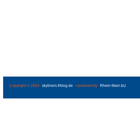
Copyright © 2014
skyliners.frblog.de
• powered by
Rhein-Main.biz