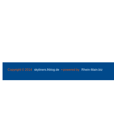
Copyright © 2014
skyliners.frblog.de
• powered by
Rhein-Main.biz