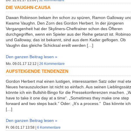
Do. 12.01.17 23:06 |
32 Kommentare
DIE VAUGHN-CAUSA
Dawan Robinson bekam ihn schon zu spüren, Ramon Galloway un
Kwame Vaughn. Den Zorn des Gordon Herbert. In der jüngeren
Vergangenheit hat der Skyliners-Cheftrainer schon des Öfteren
durchgegriffen, wenn ein Spieler aus der Reihe getanzt ist. Robins
und Galloway, das ist bekannt, sind aus dem Kader geflogen. Ob
Vaughn das gleiche Schicksal ereilt werden […]
Den ganzen Beitrag lesen »
Mo. 09.01.17 12:12 |
26 Kommentare
AUFSTEIGENDE TENDENZEN
Gordon Herbert mal einen lustigen, interessanten Satz oder mal et
Neues herauszulocken ist nicht so einfach. Aus seinen Lieblingssät
könnte ich ein Bullshit-Bingo für die Pressekonferenzen machen. „
have to take it one day at a time“. „Sometimes they make one step
forward and two steps back.“ Oder: „It’s a process.“ Das könnte ich 
[…]
Den ganzen Beitrag lesen »
Fr. 06.01.17 13:58 |
6 Kommentare