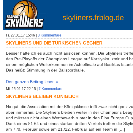
skyliners.frblog.de
Fr. 27.01.17 15:46 |
8 Kommentare
SKYLINERS UND DIE TÜRKISCHEN GEGNER
Besser hätte ich es auch nicht auslosen können. Die Skyliners treffe
den Pre-Playoffs der Champions League auf Karsiyaka Izmir und be
einem möglichen Weiterkommen im Achtelfinale auf Besiktas Istanb
Das heißt: Stimmung in der Ballsporthalle.
Den ganzen Beitrag lesen »
Mi. 25.01.17 22:15 |
7 Kommentare
SKYLINERS BLEIBEN KÖNIGLICH
Na gut, die Assoziation mit der Königsklasse trifft zwar nicht ganz zu
aber immerhin: Die Skyliners bleiben weiter in der Champions Lea
und müssen nicht einen Wettbewerb runter in den Fiba Europe Cup
Dank eines 81:64 und eines starken dritten Viertels treffen die Skyli
am 7./8. Februar sowie am 21./22. Februar auf ein Team in […]