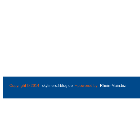
Copyright © 2014
skyliners.frblog.de
• powered by
Rhein-Main.biz