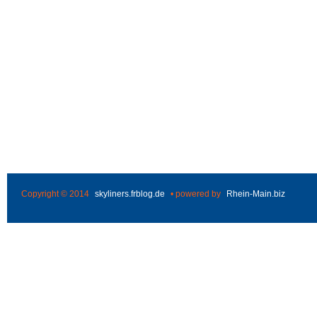
Copyright © 2014
skyliners.frblog.de
• powered by
Rhein-Main.biz