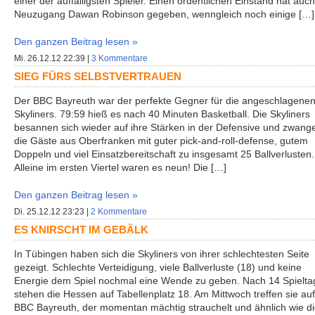
einer der auffälligsten Spieler. Einen ordentlichen Einstand hat auch
Neuzugang Dawan Robinson gegeben, wenngleich noch einige […]
Den ganzen Beitrag lesen »
Mi. 26.12.12 22:39 |
3 Kommentare
SIEG FÜRS SELBSTVERTRAUEN
Der BBC Bayreuth war der perfekte Gegner für die angeschlagene
Skyliners. 79:59 hieß es nach 40 Minuten Basketball. Die Skyliners
besannen sich wieder auf ihre Stärken in der Defensive und zwang
die Gäste aus Oberfranken mit guter pick-and-roll-defense, gutem
Doppeln und viel Einsatzbereitschaft zu insgesamt 25 Ballverlusten.
Alleine im ersten Viertel waren es neun! Die […]
Den ganzen Beitrag lesen »
Di. 25.12.12 23:23 |
2 Kommentare
ES KNIRSCHT IM GEBÄLK
In Tübingen haben sich die Skyliners von ihrer schlechtesten Seite
gezeigt. Schlechte Verteidigung, viele Ballverluste (18) und keine
Energie dem Spiel nochmal eine Wende zu geben. Nach 14 Spielt
stehen die Hessen auf Tabellenplatz 18. Am Mittwoch treffen sie au
BBC Bayreuth, der momentan mächtig strauchelt und ähnlich wie d