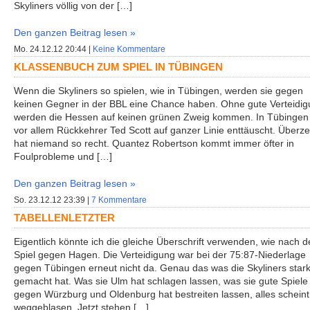
Skyliners völlig von der […]
Den ganzen Beitrag lesen »
Mo. 24.12.12 20:44 |
Keine Kommentare
KLASSENBUCH ZUM SPIEL IN TÜBINGEN
Wenn die Skyliners so spielen, wie in Tübingen, werden sie gegen
keinen Gegner in der BBL eine Chance haben. Ohne gute Verteidi
werden die Hessen auf keinen grünen Zweig kommen. In Tübingen
vor allem Rückkehrer Ted Scott auf ganzer Linie enttäuscht. Überz
hat niemand so recht. Quantez Robertson kommt immer öfter in
Foulprobleme und […]
Den ganzen Beitrag lesen »
So. 23.12.12 23:39 |
7 Kommentare
TABELLENLETZTER
Eigentlich könnte ich die gleiche Überschrift verwenden, wie nach 
Spiel gegen Hagen. Die Verteidigung war bei der 75:87-Niederlage
gegen Tübingen erneut nicht da. Genau das was die Skyliners star
gemacht hat. Was sie Ulm hat schlagen lassen, was sie gute Spiele
gegen Würzburg und Oldenburg hat bestreiten lassen, alles scheint
weggeblasen. Jetzt stehen […]