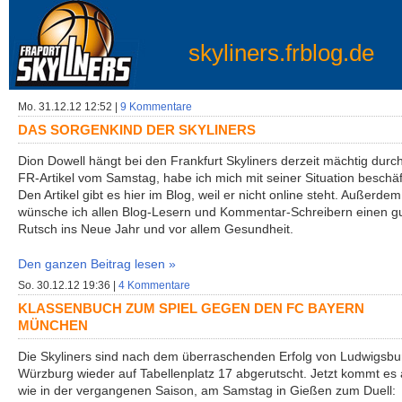
skyliners.frblog.de
Mo. 31.12.12 12:52 |
9 Kommentare
DAS SORGENKIND DER SKYLINERS
Dion Dowell hängt bei den Frankfurt Skyliners derzeit mächtig durc
FR-Artikel vom Samstag, habe ich mich mit seiner Situation beschäft
Den Artikel gibt es hier im Blog, weil er nicht online steht. Außerdem
wünsche ich allen Blog-Lesern und Kommentar-Schreibern einen g
Rutsch ins Neue Jahr und vor allem Gesundheit.
Den ganzen Beitrag lesen »
So. 30.12.12 19:36 |
4 Kommentare
KLASSENBUCH ZUM SPIEL GEGEN DEN FC BAYERN
MÜNCHEN
Die Skyliners sind nach dem überraschenden Erfolg von Ludwigsbu
Würzburg wieder auf Tabellenplatz 17 abgerutscht. Jetzt kommt es
wie in der vergangenen Saison, am Samstag in Gießen zum Duell: