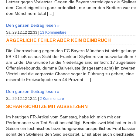
Letzter gegen Vorletzter. Gegen die Bayern verteidigten die Skyline
dem Court eigentlich ganz ordentlich, nur unter den Brettern war m
den Münchnern total […]
Den ganzen Beitrag lesen »
Sa. 29.12.12 22:33 |
13 Kommentare
ÄRGERLICHE FEHLER ABER KEIN BEINBRUCH
Die Überraschung gegen den FC Bayern München ist nicht gelunge
59:73 hieß es aus Sicht der Frankfurt Skyliners vor ausverkauftem
am Ende. Die Gründe für die Niederlage sind einfach: 17 zugelass
Offensivrebounds, dumme Ballverluste (insgesamt acht) im zweiten
Viertel und die verpasste Chance sogar in Führung zu gehen, eine
miserable Freiwurfquote von 44 Prozent […]
Den ganzen Beitrag lesen »
Sa. 29.12.12 12:11 |
2 Kommentare
SCHARFSCHÜTZE MIT AUSSETZERN
Im heutigen FR-Artikel vom Samstag, habe ich mich mit der
Performance von Ted Scott beschäftigt. Bereits zwei Mal hat er in d
Saison ein technisches beziehungsweise unsportliches Foul kassier
somit den Skyliners den Sieg gekostet. Er ist aber auch gleichzeitig