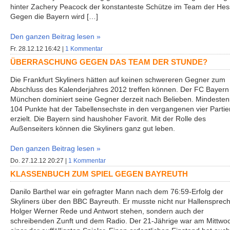
hinter Zachery Peacock der konstanteste Schütze im Team der Hes
Gegen die Bayern wird […]
Den ganzen Beitrag lesen »
Fr. 28.12.12 16:42 |
1 Kommentar
ÜBERRASCHUNG GEGEN DAS TEAM DER STUNDE?
Die Frankfurt Skyliners hätten auf keinen schwereren Gegner zum
Abschluss des Kalenderjahres 2012 treffen können. Der FC Bayern
München dominiert seine Gegner derzeit nach Belieben. Mindesten
104 Punkte hat der Tabellensechste in den vergangenen vier Partie
erzielt. Die Bayern sind haushoher Favorit. Mit der Rolle des
Außenseiters können die Skyliners ganz gut leben.
Den ganzen Beitrag lesen »
Do. 27.12.12 20:27 |
1 Kommentar
KLASSENBUCH ZUM SPIEL GEGEN BAYREUTH
Danilo Barthel war ein gefragter Mann nach dem 76:59-Erfolg der
Skyliners über den BBC Bayreuth. Er musste nicht nur Hallensprec
Holger Werner Rede und Antwort stehen, sondern auch der
schreibenden Zunft und dem Radio. Der 21-Jährige war am Mittwo