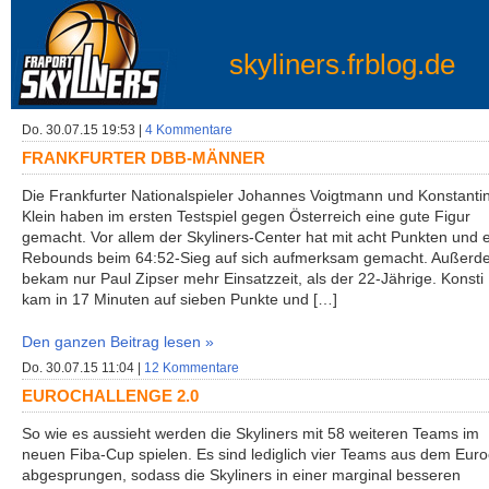
skyliners.frblog.de
Do. 30.07.15 19:53 |
4 Kommentare
FRANKFURTER DBB-MÄNNER
Die Frankfurter Nationalspieler Johannes Voigtmann und Konstanti
Klein haben im ersten Testspiel gegen Österreich eine gute Figur
gemacht. Vor allem der Skyliners-Center hat mit acht Punkten und e
Rebounds beim 64:52-Sieg auf sich aufmerksam gemacht. Außerd
bekam nur Paul Zipser mehr Einsatzzeit, als der 22-Jährige. Konsti 
kam in 17 Minuten auf sieben Punkte und […]
Den ganzen Beitrag lesen »
Do. 30.07.15 11:04 |
12 Kommentare
EUROCHALLENGE 2.0
So wie es aussieht werden die Skyliners mit 58 weiteren Teams im
neuen Fiba-Cup spielen. Es sind lediglich vier Teams aus dem Eur
abgesprungen, sodass die Skyliners in einer marginal besseren