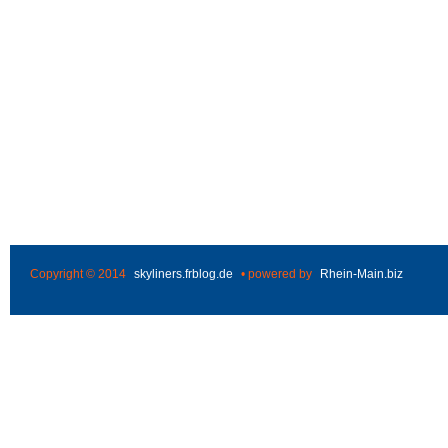
Copyright © 2014
skyliners.frblog.de
• powered by
Rhein-Main.biz