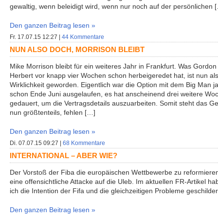
gewaltig, wenn beleidigt wird, wenn nur noch auf der persönlichen 
Den ganzen Beitrag lesen »
Fr. 17.07.15 12:27 |
44 Kommentare
NUN ALSO DOCH, MORRISON BLEIBT
Mike Morrison bleibt für ein weiteres Jahr in Frankfurt. Was Gordon
Herbert vor knapp vier Wochen schon herbeigeredet hat, ist nun al
Wirklichkeit geworden. Eigentlich war die Option mit dem Big Man j
schon Ende Juni ausgelaufen, es hat anscheinend drei weitere Wo
gedauert, um die Vertragsdetails auszuarbeiten. Somit steht das Ge
nun größtenteils, fehlen […]
Den ganzen Beitrag lesen »
Di. 07.07.15 09:27 |
68 Kommentare
INTERNATIONAL – ABER WIE?
Der Vorstoß der Fiba die europäischen Wettbewerbe zu reformiere
eine offensichtliche Attacke auf die Uleb. Im aktuellen FR-Artikel ha
ich die Intention der Fifa und die gleichzeitigen Probleme geschilder
Den ganzen Beitrag lesen »