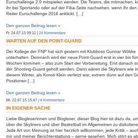
Eurochallenge 2.0 mitspielen werden. Die Teams, die mitmachen, k
ihr bei Sportando oder auf der Fiba-Seite nachsehen, wenn ihr den
Reiter Eurochallenge 2016 anklickt. […]
Den ganzen Beitrag lesen »
Fr. 24.07.15 09:11 |
24 Kommentare
WARTEN AUF DEN POINT-GUARD
Der Kollege der FNP hat sich gestern mit Klubboss Gunnar Wöbke
unterhalten. Demnach wird der neue Point-Guard erst in vier bis fün
Wochen kommen – also zum Start der Vorbereitung. Erst danach so
der Shooting-Guard geholt werden. Dann wären die Skyliners wie i
diesem Winter, als Konsti Klein verletzt war, extrem dünn auf den G
Positionen […]
Den ganzen Beitrag lesen »
Mi. 22.07.15 15:47 |
4 Kommentare
IN EIGENER SACHE
Liebe Blogleserinnen und Blogleser, dieser Blog hier ist dazu da, u
über die Skyliners und über Basketball im Allgemeinen zu diskutiere
Jede Art von Meinung ist hier herzlich willkommen, jede Kritik – auc
mir und meiner Berichterstattung – gerne gesehen. Mich stört es a