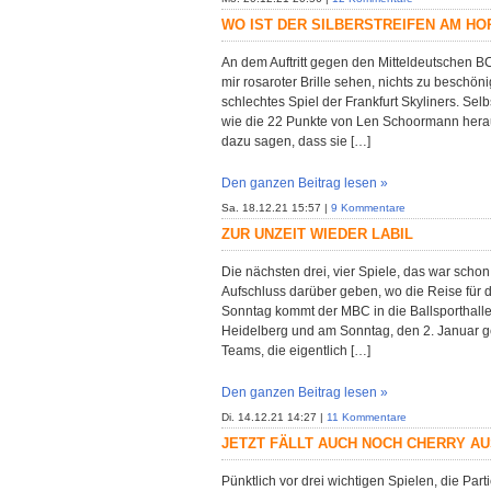
WO IST DER SILBERSTREIFEN AM HO
An dem Auftritt gegen den Mitteldeutschen BC g
mir rosaroter Brille sehen, nichts zu beschön
schlechtes Spiel der Frankfurt Skyliners. Selb
wie die 22 Punkte von Len Schoormann heraus
dazu sagen, dass sie […]
Den ganzen Beitrag lesen »
Sa. 18.12.21 15:57 |
9 Kommentare
ZUR UNZEIT WIEDER LABIL
Die nächsten drei, vier Spiele, das war scho
Aufschluss darüber geben, wo die Reise für d
Sonntag kommt der MBC in die Ballsporthall
Heidelberg und am Sonntag, den 2. Januar g
Teams, die eigentlich […]
Den ganzen Beitrag lesen »
Di. 14.12.21 14:27 |
11 Kommentare
JETZT FÄLLT AUCH NOCH CHERRY A
Pünktlich vor drei wichtigen Spielen, die Par