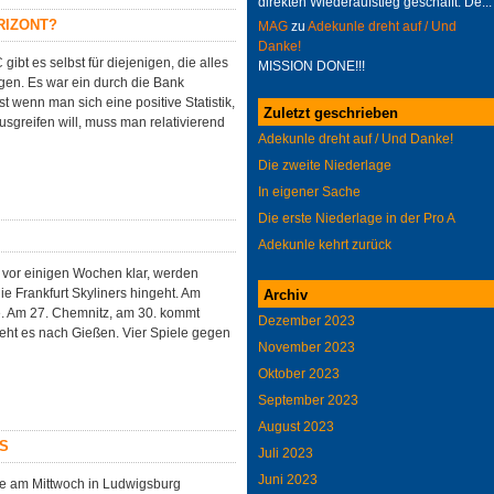
direkten Wiederaufstieg geschafft. De...
RIZONT?
MAG
zu
Adekunle dreht auf / Und
Danke!
ibt es selbst für diejenigen, die alles
MISSION DONE!!!
igen. Es war ein durch die Bank
st wenn man sich eine positive Statistik,
Zuletzt geschrieben
greifen will, muss man relativierend
Adekunle dreht auf / Und Danke!
Die zweite Niederlage
In eigener Sache
Die erste Niederlage in der Pro A
Adekunle kehrt zurück
n vor einigen Wochen klar, werden
ie Frankfurt Skyliners hingeht. Am
Archiv
e. Am 27. Chemnitz, am 30. kommt
Dezember 2023
eht es nach Gießen. Vier Spiele gegen
November 2023
Oktober 2023
September 2023
August 2023
US
Juli 2023
Juni 2023
tie am Mittwoch in Ludwigsburg