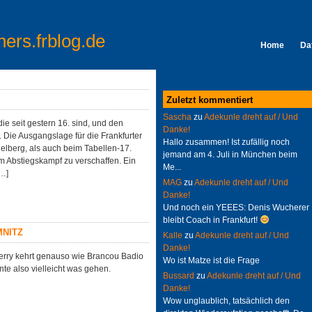
ners.frblog.de
Home
Da
Zuletzt kommentiert
Sascha
zu
Adekunle dreht auf / Und
die seit gestern 16. sind, und den
Danke!
 Die Ausgangslage für die Frankfurter
Hallo zusammen! Ist zufällig noch
delberg, als auch beim Tabellen-17.
jemand am 4. Juli in München beim
m Abstiegskampf zu verschaffen. Ein
Me...
[…]
MAG
zu
Adekunle dreht auf / Und
Danke!
Und noch ein YEEES: Denis Wucherer
bleibt Coach in Frankfurt!
MNITZ
Kalle
zu
Adekunle dreht auf / Und
Danke!
herry kehrt genauso wie Brancou Badio
Wo ist Matze ist die Frage
te also vielleicht was gehen.
Bussard
zu
Adekunle dreht auf / Und
Danke!
Wow unglaublich, tatsächlich den