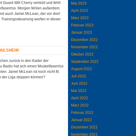
 Guard Will Cherry verletzt und fehlt
Mai 2023
lfaserriss. Morgen fehlen außerdem
April 2023
d auch Jamel McLean, der vor drei!
März 2023
 Trainingssteuerung werfen in dieser
Februar 2023
Januar 2023
Dezember 2022
November 2022
AILSHEIM
Oktober 2022
chen zurück in den Kader der
September 2022
cou Badio hat sich einen Muskelfaserriss
August 2022
en. Jamel McLean ist noch nicht fit.
Juli 2022
am der Liga stoppen können?
Juni 2022
Mai 2022
April 2022
März 2022
Februar 2022
Januar 2022
Dezember 2021
November 2021