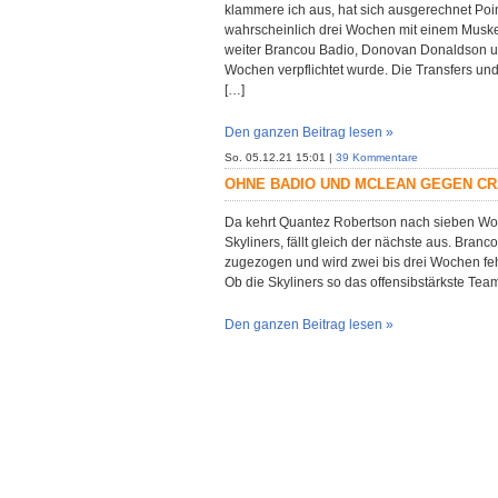
klammere ich aus, hat sich ausgerechnet Point
wahrscheinlich drei Wochen mit einem Muske
weiter Brancou Badio, Donovan Donaldson un
Wochen verpflichtet wurde. Die Transfers und
[…]
Den ganzen Beitrag lesen »
So. 05.12.21 15:01 |
39 Kommentare
OHNE BADIO UND MCLEAN GEGEN CR
Da kehrt Quantez Robertson nach sieben Wo
Skyliners, fällt gleich der nächste aus. Bran
zugezogen und wird zwei bis drei Wochen fehl
Ob die Skyliners so das offensibstärkste Te
Den ganzen Beitrag lesen »