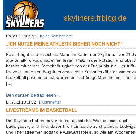
skyliners.frblog.de
Do. 28.11.13 21:29 |
Keine Kommentare
„ICH NUTZE MEINE ATHLETIK BISHER NOCH NICHT“
Kevin Bright ist der sechste Mann im Kader der Skyliners. Der 21 J
alte Small-Forward hat einen festen Platz in der Rotation und über
bereits mit seiner Kaltschnäuzigkeit von der Dreipunktlinie – er trifft
Prozent. Im ersten Blog-Interview dieser Saison erzählt er, wie er 
Basketball gekommen ist, warum der gebürtige Mannheimer nach 
[…]
Den ganzen Beitrag lesen »
Di. 26.11.13 11:02 |
1 Kommentar
LIVESTREAMS IM BASKETBALL
Die Skyliners haben es vorgemacht, seit drei Wochen sind auch
Ludwigsburg und Trier dabei ihre Heimspiele zu streamen. Ludwig
und Trier streamen sogar die Auswärtsspiele, so wie am Wochenen