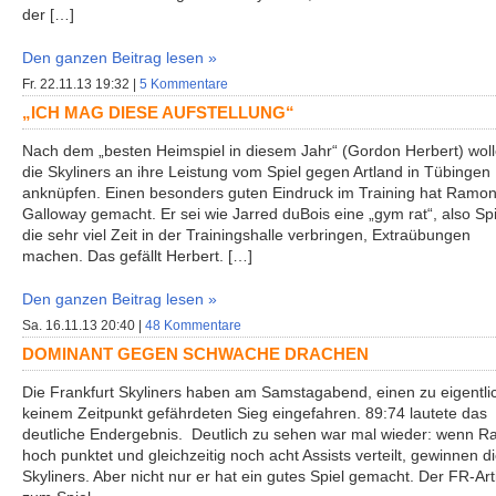
der […]
Den ganzen Beitrag lesen »
Fr. 22.11.13 19:32 |
5 Kommentare
„ICH MAG DIESE AUFSTELLUNG“
Nach dem „besten Heimspiel in diesem Jahr“ (Gordon Herbert) wol
die Skyliners an ihre Leistung vom Spiel gegen Artland in Tübingen
anknüpfen. Einen besonders guten Eindruck im Training hat Ramo
Galloway gemacht. Er sei wie Jarred duBois eine „gym rat“, also Spi
die sehr viel Zeit in der Trainingshalle verbringen, Extraübungen
machen. Das gefällt Herbert. […]
Den ganzen Beitrag lesen »
Sa. 16.11.13 20:40 |
48 Kommentare
DOMINANT GEGEN SCHWACHE DRACHEN
Die Frankfurt Skyliners haben am Samstagabend, einen zu eigentli
keinem Zeitpunkt gefährdeten Sieg eingefahren. 89:74 lautete das
deutliche Endergebnis. Deutlich zu sehen war mal wieder: wenn Ra
hoch punktet und gleichzeitig noch acht Assists verteilt, gewinnen d
Skyliners. Aber nicht nur er hat ein gutes Spiel gemacht. Der FR-Art