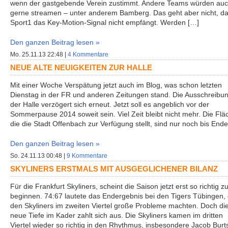
wenn der gastgebende Verein zustimmt. Andere Teams würden au
gerne streamen – unter anderem Bamberg. Das geht aber nicht, d
Sport1 das Key-Motion-Signal nicht empfängt. Werden […]
Den ganzen Beitrag lesen »
Mo. 25.11.13 22:48 |
4 Kommentare
NEUE ALTE NEUIGKEITEN ZUR HALLE
Mit einer Woche Verspätung jetzt auch im Blog, was schon letzten
Dienstag in der FR und anderen Zeitungen stand. Die Ausschreibu
der Halle verzögert sich erneut. Jetzt soll es angeblich vor der
Sommerpause 2014 soweit sein. Viel Zeit bleibt nicht mehr. Die Flä
die die Stadt Offenbach zur Verfügung stellt, sind nur noch bis End
Den ganzen Beitrag lesen »
So. 24.11.13 00:48 |
9 Kommentare
SKYLINERS ERSTMALS MIT AUSGEGLICHENER BILANZ
Für die Frankfurt Skyliners, scheint die Saison jetzt erst so richtig z
beginnen. 74:67 lautete das Endergebnis bei den Tigers Tübingen, 
den Skyliners im zweiten Viertel große Probleme machten. Doch di
neue Tiefe im Kader zahlt sich aus. Die Skyliners kamen im dritten
Viertel wieder so richtig in den Rhythmus, insbesondere Jacob Burts