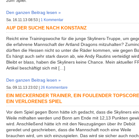
zum Spiel.
Den ganzen Beitrag lesen »
Sa. 16.11.13 08:53 |
1 Kommentar
AUF DER SUCHE NACH KONSTANZ
Reicht eine Trainingswoche für die junge Skyliners-Truppe, um geg
die erfahrene Mannschaft der Artland Dragons mitzuhalten? Zumin
dürften die Hessen nicht so unter die Räder kommen, wie gegen B
Es hängt auch sehr stark davon ab, wie Andy Rautins verteidigt wird
Bleibt er blass, haben die Skyliners keine Chance. Mein aktueller F
Artikel beschäftigt sich mit […]
Den ganzen Beitrag lesen »
Sa. 09.11.13 23:02 |
26 Kommentare
EIN MECKERNDER TRAINER, EIN FOULENDER TOPSCORE
EIN VERLORENES SPIEL
Vor dem Spiel gegen Bonn hätte ich gedacht, dass die Skyliners ei
Weile mithalten werden und Bonn am Ende mit 12,13 Punkten gew
wird. Anschließend hätte ich mit den Neuzugängen über ihr Debüt
geredet und geschrieben, dass die Mannschaft noch eine Weile
brauchen wird, um sich einzuspielen. Das wird sie sicher auch noch