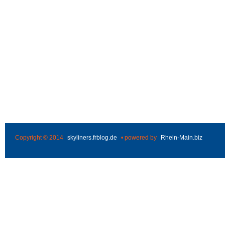
Copyright © 2014
skyliners.frblog.de
• powered by
Rhein-Main.biz