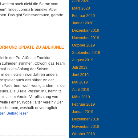
April 2020
i weitem noch nicht die Sterne vom
März 2020
oben“, findet Lorenz Brenneke. Aber
nnen. Das gibt Selbstvertrauen, gerade
Februar 2020
Januar 2020
Dezember 2019
November 2019
Oktober 2019
ORN UND UPDATE ZU ADEKUNLE
September 2019
l in der Pro A für die Frankfurt
August 2019
n zufrieden stimmen. Obwohl das Team
Juli 2019
rmal ist am Anfang der Saison,
in den letzten zwei Jahren anders,
Juni 2019
enspieler auch viel höher. An der
Mai 2019
gen Paderborn wohl wenig ändern. In der
April 2019
ues. Die „Freie Presse“ in Chemnitz
 mit altem Verein: Verpflichtung von
März 2019
weite Ferne“. Wobei: alter Verein? Der
Februar 2019
rschrieben, weshalb er vertraglich
Januar 2019
en Beitrag lesen
Dezember 2018
November 2018
Oktober 2018