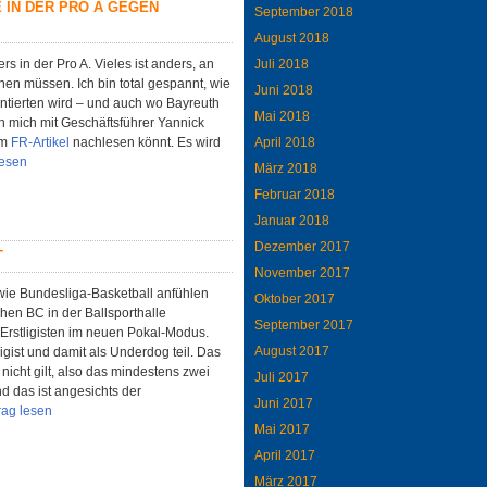
 IN DER PRO A GEGEN
September 2018
August 2018
rs in der Pro A. Vieles ist anders, an
Juli 2018
nen müssen. Ich bin total gespannt, wie
Juni 2018
entierten wird – und auch wo Bayreuth
Mai 2018
ich mich mit Geschäftsführer Yannick
im
FR-Artikel
nachlesen könnt. Es wird
April 2018
lesen
März 2018
Februar 2018
Januar 2018
Dezember 2017
T
November 2017
wie Bundesliga-Basketball anfühlen
Oktober 2017
hen BC in der Ballsporthalle
September 2017
Erstligisten im neuen Pokal-Modus.
August 2017
igist und damit als Underdog teil. Das
nicht gilt, also das mindestens zwei
Juli 2017
 das ist angesichts der
Juni 2017
rag lesen
Mai 2017
April 2017
März 2017