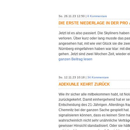
So. 26.11.23 12:50 |
6 Kommentare
DIE ERSTE NIEDERLAGE IN DER PRO 
Jetzt ist es also passiert. Die Skyliners haben
verloren. Über kurz oder lang musste das pas
angesehen hat, mit wie viel Glück sie die z
Nürnberg eingefahren haben war klar: mit die
gehen. Jetzt sind zwei Wochen Zeit, wieder 
ganzen Beitrag lesen
So. 12.11.23 10:18 |
34 Kommentare
ADEKUNLE KEHRT ZURÜCK
Wie ihr sicher alle mitbekommen habt, ist No
zurückgekehrt. Damit einhergehend hat er se
Entscheidung des 21-Jährigen. Allerdings fra
Chemnitz bei der ganzen Sache gespielt hat.
signalisieren können, dass es keinen Sinn hat
wahrscheinlich nicht sehr unähnliche Verträg
gewisser Hinsicht standadisiert. Oder sie hät