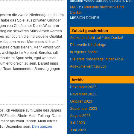
direkten Wiederaufstieg geschafft. De...
MAG
zu
Adekunle dreht auf / Und
Danke!
s gestern die zweite Niederlage nachdem
MISSION DONE!!!
h habe das Spiel aus privaten Gründen
agen von Cheftrainer Denis Wucherer
Zuletzt geschrieben
fstieg ein schweres Stück Arbeit werden
s nicht durch die individuelle Qualität
Adekunle dreht auf / Und Danke!
tiv klappen muss. Man muss sich auf
Die zweite Niederlage
chlüsse draus ziehen. Mehr Physis von
In eigener Sache
s wichtigste im Moment. Bereitschaft
tribute im Sport sein, egal was man
Die erste Niederlage in der Pro A
um erfolgreich zu sein. Darauf muss
Adekunle kehrt zurück
h das Team kommenden Samstag gegen
Archiv
Dezember 2023
November 2023
Oktober 2023
September 2023
os. Ich verlasse zum Ende des Jahres
FAZ in die Rhein-Main-Zeitung. Damit
August 2023
 mehr als zwölf Jahren. Mein letztes
Juli 2023
16. Dezember sein.
Den ganzen
Juni 2023