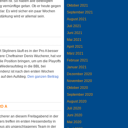
hen ist. So haben alle Beteiligten
Oktober 2021
zig vernünftige getan. Ob er heute gegen
klar. Es wird sicher ein paar Wochen
September 2021
rstärkung wird er allemal sein.
August 2021
Juli 2021
Juni 2021
Mai 2021
April 2021
 Skyliners läuft es in der Pro A besser
März 2021
ere Cheftrainer Denis Wucherer, hat vor
Februar 2021
die Position bringen, um um die Playoffs
 Wiederaufstieg in die BBL bei
Januar 2021
Tendenz ist nach den ersten Wochen
Dezember 2020
n auf den Aufstieg.
Den ganzen Beitrag
November 2020
Oktober 2020
September 2020
August 2020
RO A
Juli 2020
Juni 2020
ucherer an diesem Freitagabend in der
ners treffen im ersten Hessenderby in
Mai 2020
mbus als ungeschlagenes Team in der