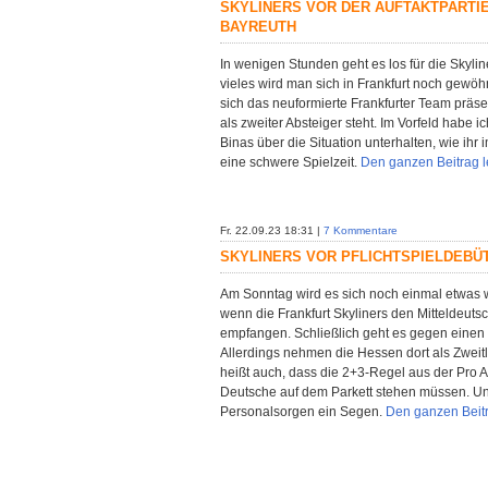
SKYLINERS VOR DER AUFTAKTPARTIE
BAYREUTH
In wenigen Stunden geht es los für die Skyline
vieles wird man sich in Frankfurt noch gewöh
sich das neuformierte Frankfurter Team präs
als zweiter Absteiger steht. Im Vorfeld habe 
Binas über die Situation unterhalten, wie ihr 
eine schwere Spielzeit.
Den ganzen Beitrag 
Fr. 22.09.23 18:31 |
7 Kommentare
SKYLINERS VOR PFLICHTSPIELDEBÜ
Am Sonntag wird es sich noch einmal etwas 
wenn die Frankfurt Skyliners den Mitteldeutsc
empfangen. Schließlich geht es gegen einen 
Allerdings nehmen die Hessen dort als Zweitl
heißt auch, dass die 2+3-Regel aus der Pro A 
Deutsche auf dem Parkett stehen müssen. Und
Personalsorgen ein Segen.
Den ganzen Beit