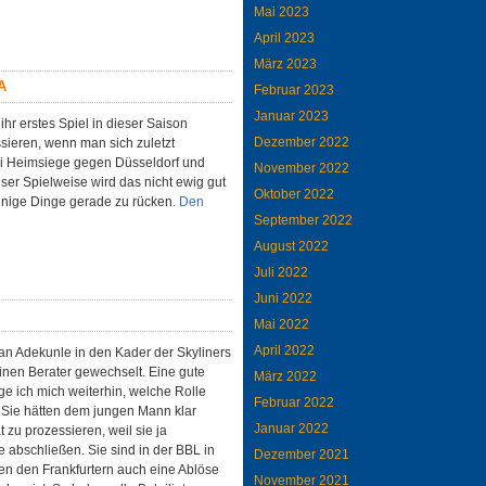
Mai 2023
April 2023
März 2023
A
Februar 2023
Januar 2023
 ihr erstes Spiel in dieser Saison
Dezember 2022
sieren, wenn man sich zuletzt
wei Heimsiege gegen Düsseldorf und
November 2022
ser Spielweise wird das nicht ewig gut
Oktober 2022
einige Dinge gerade zu rücken.
Den
September 2022
August 2022
Juli 2022
Juni 2022
Mai 2022
April 2022
lan Adekunle in den Kader der Skyliners
inen Berater gewechselt. Eine gute
März 2022
ge ich mich weiterhin, welche Rolle
Februar 2022
 Sie hätten dem jungen Mann klar
Januar 2022
 zu prozessieren, weil sie ja
e abschließen. Sie sind in der BBL in
Dezember 2021
ten den Frankfurtern auch eine Ablöse
November 2021