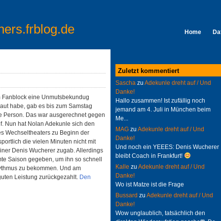
ners.frblog.de
Home
Da
Zuletzt kommentiert
Sascha
zu
Adekunle dreht auf / Und
Danke!
em Fanblock eine Unmutsbekundug
Hallo zusammen! Ist zufällig noch
betraut habe, gab es bis zum Samstag
jemand am 4. Juli in München beim
ne Person. Das war ausgerechnet gegen
Me...
ief. Nun hat Nolan Adekunle sich den
MAG
zu
Adekunle dreht auf / Und
s Wechseltheaters zu Beginn der
Danke!
portlich die vielen Minuten nicht mit
Und noch ein YEEES: Denis Wucherer
rainer Denis Wucherer zugab. Allerdings
bleibt Coach in Frankfurt!
amte Saison gegeben, um ihn so schnell
Kalle
zu
Adekunle dreht auf / Und
hythmus zu bekommen. Und am
Danke!
guten Leistung zurückgezahlt.
Den
Wo ist Matze ist die Frage
Bussard
zu
Adekunle dreht auf / Und
Danke!
Wow unglaublich, tatsächlich den