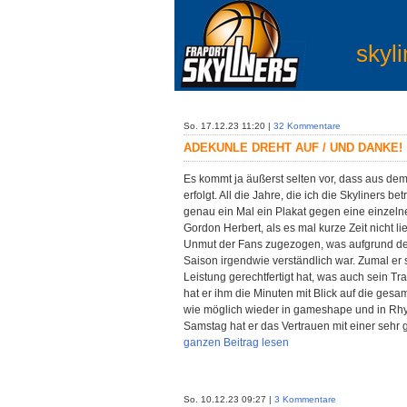
skyli
So. 17.12.23 11:20 |
32 Kommentare
ADEKUNLE DREHT AUF / UND DANKE!
Es kommt ja äußerst selten vor, dass aus d
erfolgt. All die Jahre, die ich die Skyliners 
genau ein Mal ein Plakat gegen eine einzel
Gordon Herbert, als es mal kurze Zeit nicht l
Unmut der Fans zugezogen, was aufgrund de
Saison irgendwie verständlich war. Zumal er s
Leistung gerechtfertigt hat, was auch sein T
hat er ihm die Minuten mit Blick auf die ges
wie möglich wieder in gameshape und in R
Samstag hat er das Vertrauen mit einer sehr 
ganzen Beitrag lesen
So. 10.12.23 09:27 |
3 Kommentare