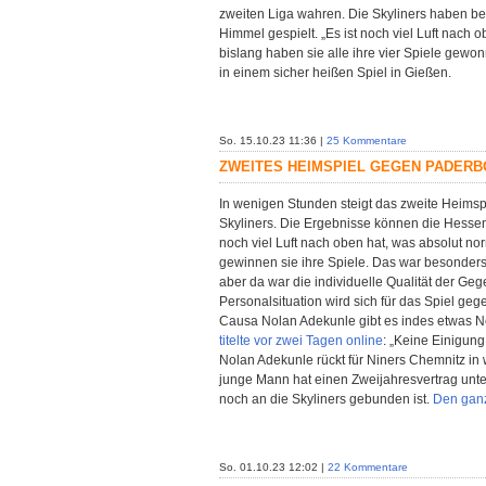
zweiten Liga wahren. Die Skyliners haben be
Himmel gespielt. „Es ist noch viel Luft nach 
bislang haben sie alle ihre vier Spiele gewo
in einem sicher heißen Spiel in Gießen.
So. 15.10.23 11:36 |
25 Kommentare
ZWEITES HEIMSPIEL GEGEN PADERB
In wenigen Stunden steigt das zweite Heimspie
Skyliners. Die Ergebnisse können die Hesse
noch viel Luft nach oben hat, was absolut no
gewinnen sie ihre Spiele. Das war besonders 
aber da war die individuelle Qualität der Geg
Personalsituation wird sich für das Spiel ge
Causa Nolan Adekunle gibt es indes etwas Ne
titelte vor zwei Tagen online
: „Keine Einigung
Nolan Adekunle rückt für Niners Chemnitz in 
junge Mann hat einen Zweijahresvertrag unte
noch an die Skyliners gebunden ist.
Den ganz
So. 01.10.23 12:02 |
22 Kommentare