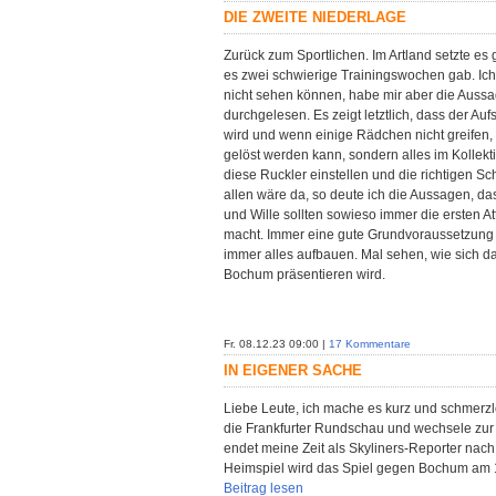
DIE ZWEITE NIEDERLAGE
Zurück zum Sportlichen. Im Artland setzte e
es zwei schwierige Trainingswochen gab. Ic
nicht sehen können, habe mir aber die Auss
durchgelesen. Es zeigt letztlich, dass der Au
wird und wenn einige Rädchen nicht greifen, e
gelöst werden kann, sondern alles im Kollek
diese Ruckler einstellen und die richtigen S
allen wäre da, so deute ich die Aussagen, da
und Wille sollten sowieso immer die ersten At
macht. Immer eine gute Grundvoraussetzung 
immer alles aufbauen. Mal sehen, wie sic
Bochum präsentieren wird.
Fr. 08.12.23 09:00 |
17 Kommentare
IN EIGENER SACHE
Liebe Leute, ich mache es kurz und schmerzl
die Frankfurter Rundschau und wechsele zur 
endet meine Zeit als Skyliners-Reporter nach
Heimspiel wird das Spiel gegen Bochum am 
Beitrag lesen