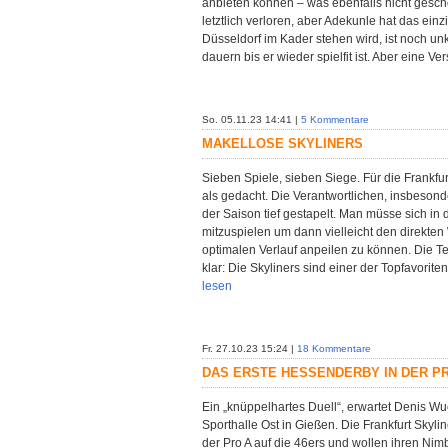
anbieten können – was ebenfalls nicht gesche
letztlich verloren, aber Adekunle hat das ein
Düsseldorf im Kader stehen wird, ist noch un
dauern bis er wieder spielfit ist. Aber eine Ve
So. 05.11.23 14:41 |
5 Kommentare
MAKELLOSE SKYLINERS
Sieben Spiele, sieben Siege. Für die Frankfurt
als gedacht. Die Verantwortlichen, insbesond
der Saison tief gestapelt. Man müsse sich in 
mitzuspielen um dann vielleicht den direkten
optimalen Verlauf anpeilen zu können. Die 
klar: Die Skyliners sind einer der Topfavorite
lesen
Fr. 27.10.23 15:24 |
18 Kommentare
DAS ERSTE HESSENDERBY IN DER P
Ein „knüppelhartes Duell“, erwartet Denis W
Sporthalle Ost in Gießen. Die Frankfurt Skyli
der Pro A auf die 46ers und wollen ihren Ni