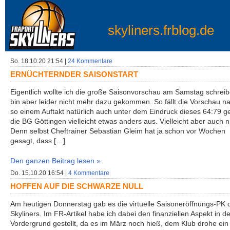
skyliners.frblog.de
So. 18.10.20 21:54 |
24 Kommentare
ERNÜCHTERNDER SAISONSTART
Eigentlich wollte ich die große Saisonvorschau am Samstag schreib
bin aber leider nicht mehr dazu gekommen. So fällt die Vorschau n
so einem Auftakt natürlich auch unter dem Eindruck dieses 64:79 
die BG Göttingen vielleicht etwas anders aus. Vielleicht aber auch n
Denn selbst Cheftrainer Sebastian Gleim hat ja schon vor Wochen
gesagt, dass […]
Den ganzen Beitrag lesen »
Do. 15.10.20 16:54 |
4 Kommentare
HOFFEN AUF DIE SCHWARZE NULL
Am heutigen Donnerstag gab es die virtuelle Saisoneröffnungs-PK 
Skyliners. Im FR-Artikel habe ich dabei den finanziellen Aspekt in d
Vordergrund gestellt, da es im März noch hieß, dem Klub drohe ein