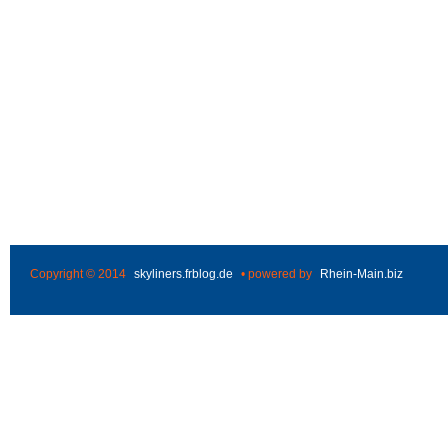
Copyright © 2014
skyliners.frblog.de
• powered by
Rhein-Main.biz