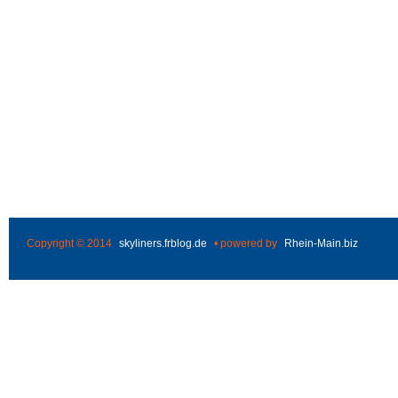
Copyright © 2014
skyliners.frblog.de
• powered by
Rhein-Main.biz