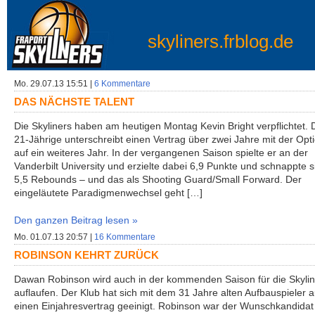
skyliners.frblog.de
Mo. 29.07.13 15:51 |
6 Kommentare
DAS NÄCHSTE TALENT
Die Skyliners haben am heutigen Montag Kevin Bright verpflichtet. 
21-Jährige unterschreibt einen Vertrag über zwei Jahre mit der Opt
auf ein weiteres Jahr. In der vergangenen Saison spielte er an der
Vanderbilt University und erzielte dabei 6,9 Punkte und schnappte s
5,5 Rebounds – und das als Shooting Guard/Small Forward. Der
eingeläutete Paradigmenwechsel geht […]
Den ganzen Beitrag lesen »
Mo. 01.07.13 20:57 |
16 Kommentare
ROBINSON KEHRT ZURÜCK
Dawan Robinson wird auch in der kommenden Saison für die Skylin
auflaufen. Der Klub hat sich mit dem 31 Jahre alten Aufbauspieler a
einen Einjahresvertrag geeinigt. Robinson war der Wunschkandidat 