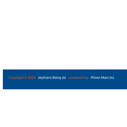
Copyright © 2014
skyliners.frblog.de
• powered by
Rhein-Main.biz