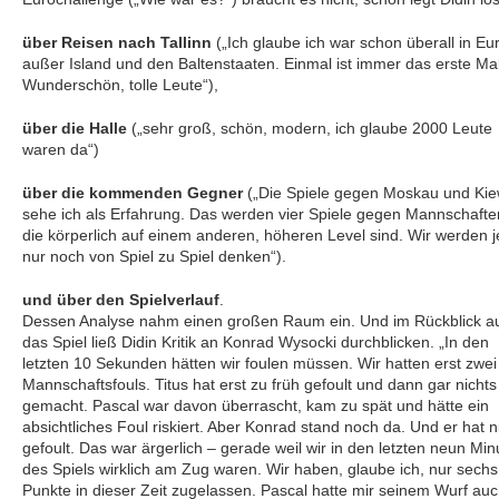
über Reisen nach Tallinn
(„Ich glaube ich war schon überall in Eu
außer Island und den Baltenstaaten. Einmal ist immer das erste Mal
Wunderschön, tolle Leute“),
über die Halle
(„sehr groß, schön, modern, ich glaube 2000 Leute
waren da“)
über die kommenden Gegner
(„Die Spiele gegen Moskau und Ki
sehe ich als Erfahrung. Das werden vier Spiele gegen Mannschafte
die körperlich auf einem anderen, höheren Level sind. Wir werden j
nur noch von Spiel zu Spiel denken“).
und über den Spielverlauf
.
Dessen Analyse nahm einen großen Raum ein. Und im Rückblick a
das Spiel ließ Didin Kritik an Konrad Wysocki durchblicken. „In den
letzten 10 Sekunden hätten wir foulen müssen. Wir hatten erst zwei
Mannschaftsfouls. Titus hat erst zu früh gefoult und dann gar nichts
gemacht. Pascal war davon überrascht, kam zu spät und hätte ein
absichtliches Foul riskiert. Aber Konrad stand noch da. Und er hat n
gefoult. Das war ärgerlich – gerade weil wir in den letzten neun Min
des Spiels wirklich am Zug waren. Wir haben, glaube ich, nur sechs
Punkte in dieser Zeit zugelassen. Pascal hatte mir seinem Wurf au