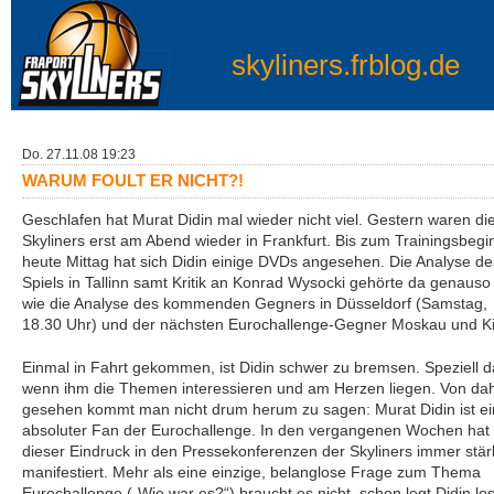
skyliners.frblog.de
Do. 27.11.08 19:23
WARUM FOULT ER NICHT?!
Geschlafen hat Murat Didin mal wieder nicht viel. Gestern waren di
Skyliners erst am Abend wieder in Frankfurt. Bis zum Trainingsbegi
heute Mittag hat sich Didin einige DVDs angesehen. Die Analyse de
Spiels in Tallinn samt Kritik an Konrad Wysocki gehörte da genauso
wie die Analyse des kommenden Gegners in Düsseldorf (Samstag,
18.30 Uhr) und der nächsten Eurochallenge-Gegner Moskau und K
Einmal in Fahrt gekommen, ist Didin schwer zu bremsen. Speziell d
wenn ihm die Themen interessieren und am Herzen liegen. Von da
gesehen kommt man nicht drum herum zu sagen: Murat Didin ist ei
absoluter Fan der Eurochallenge. In den vergangenen Wochen hat 
dieser Eindruck in den Pressekonferenzen der Skyliners immer stär
manifestiert. Mehr als eine einzige, belanglose Frage zum Thema
Eurochallenge („Wie war es?“) braucht es nicht, schon legt Didin los