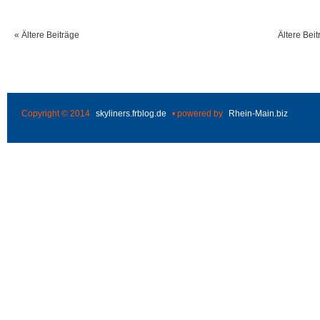
« Ältere Beiträge
Ältere Beit
Copyright © 2014
skyliners.frblog.de
• powered by
Rhein-Main.biz