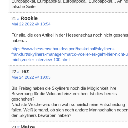
Europapokal, Europapokal, Europapokal, Europapokal… Ah ne
falsche Seite.
Rookie
21
#
Mai 22 2022 @ 13:54
Für alle, die den Artikel in der Hessenschau noch nicht gesehe
haben…
https://www.hessenschau.de/sport/basketball/skyliners-
frankfurt/skyliners-manager-marco-voeller-es-geht-hier-nicht-
mich,voeller-interview-100.html
Tez
22
#
Mai 24 2022 @ 19:03
Bis Freitag haben die Skyliners noch die Möglichkeit ihre
Bewerbung für die Wildcard einzureichen. Ist dies bereits
geschehen?
Nächste Woche wird dann wahrscheinlich eine Entscheidung
fallen. Weiß jemand, ob sich noch andere Mannschaften nebe
den Skyliners beworben haben?
Matze
23
#