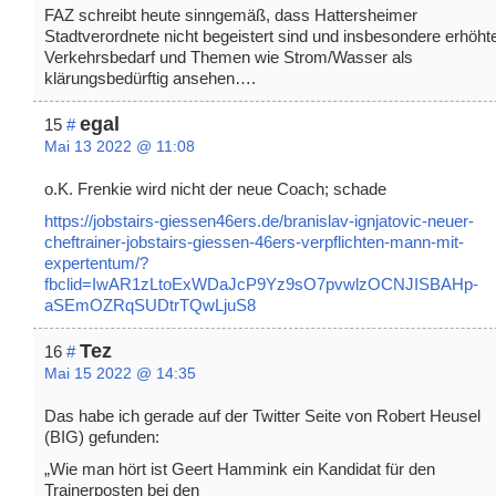
FAZ schreibt heute sinngemäß, dass Hattersheimer
Stadtverordnete nicht begeistert sind und insbesondere erhöht
Verkehrsbedarf und Themen wie Strom/Wasser als
klärungsbedürftig ansehen….
egal
15
#
Mai 13 2022 @ 11:08
o.K. Frenkie wird nicht der neue Coach; schade
https://jobstairs-giessen46ers.de/branislav-ignjatovic-neuer-
cheftrainer-jobstairs-giessen-46ers-verpflichten-mann-mit-
expertentum/?
fbclid=IwAR1zLtoExWDaJcP9Yz9sO7pvwlzOCNJISBAHp-
aSEmOZRqSUDtrTQwLjuS8
Tez
16
#
Mai 15 2022 @ 14:35
Das habe ich gerade auf der Twitter Seite von Robert Heusel
(BIG) gefunden:
„Wie man hört ist Geert Hammink ein Kandidat für den
Trainerposten bei den