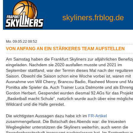
skyliners.frblog.de
Mo. 09.05.22 08:52
VON ANFANG AN EIN STÄRKERES TEAM AUFSTELLEN
Am Samstag haben die Frankfurt Skyliners zur alljährlichen Benefiz
eingeladen. Nachdem sie 2020 ausfallen musste und 2021 im
September stattfand, war der Termin dieses Mal nach der reguläre
Saison. Obwohl die Saison schon eine Woche vorbei ist, waren mit
Ausnahme von Will Cherry, Brancou Badio, Rasheed Moore und Ma
Ponitka alle Spieler da. Auch Trainer Luca Dalmonte und als Ehren
Gordon Herbert. Gespendet wurden diesmal 92 AGs für das Projekt
„Basketball macht Schule“, natürlich wurde auch über eine möglich
Wildcard und die Halle geredet.
Die wichtigsten Aussagen dazu habe ich im
FR-Artikel
zusammengefasst. Die Botschaft des Abends war: die treuesten
Wegbegleiter unterstützen die Skyliners weiterhin, auch wenn die
Spendenbereitschaft insgesamt nachgelassen hat. Im September 