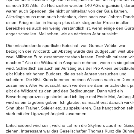
es noch 101 AGs. Zu Hochzeiten wurden 140 AGs organisiert, daru
waren auch Spenden, die nicht unmittelbar von der Gala kamen.
Allerdings muss man auch bedenken, dass nach zwei Jahren Pand
einem Krieg mitten in Europa plus stark steigender Preise in allen
Bereichen es auch ein wenig verständlich ist, wenn einige den Gürt
enger schnallen. Mal sehen, wie es nächstes Jahr aussieht.
Die entscheidende sportliche Botschaft von Gunnar Wöbke war
bezüglich der Wildcard: Ein Abstieg würde das Budget „um weit übe
zwei Millionen Euro zusammencrashen lassen. Deshalb müssen wir
machen.“ Also die Wildcard in Anspruch nehmen, wenn es sie gebe
wird. Schließlich sei auch ein Aufstieg aus der Pro A kein Selbstläufe
gibt Klubs mit hohen Budgets, die es seit Jahren versuchen und
scheitern. Die BBL-Klubs kommen meines Wissens nach am Donne
zusammen. Aller Voraussicht nach werden sie dann entscheiden: ja
gibt die Wildcard zu den und den Bedingungen. Dann wird ein
Bewerbungsprozess gestartet und ich tippe mal Ende Mai, Anfang J
wird es ein Ergebnis geben. Ich glaube, es macht erst danach wirkl
Sinn über Trainer, Spieler etc. zu spekulieren. Das hängt schon seh
stark mit der Ligazugehörigkeit zusammen.
Entscheidend wird sein, welche Lehren die Skyliners aus ihrer Sais
ziehen. Interessant war das Gesellschafter Thomas Kunz die Bühn