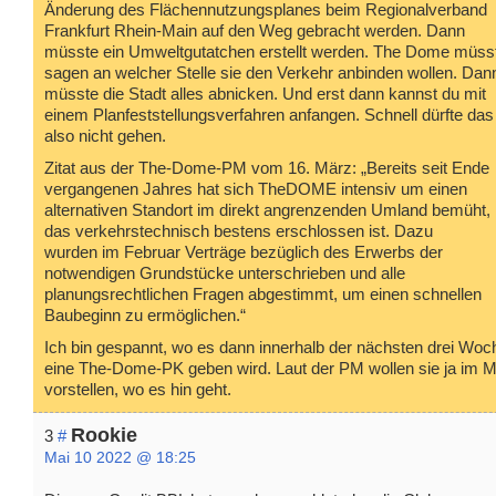
Änderung des Flächennutzungsplanes beim Regionalverband
Frankfurt Rhein-Main auf den Weg gebracht werden. Dann
müsste ein Umweltgutatchen erstellt werden. The Dome müss
sagen an welcher Stelle sie den Verkehr anbinden wollen. Dan
müsste die Stadt alles abnicken. Und erst dann kannst du mit
einem Planfeststellungsverfahren anfangen. Schnell dürfte das
also nicht gehen.
Zitat aus der The-Dome-PM vom 16. März: „Bereits seit Ende
vergangenen Jahres hat sich TheDOME intensiv um einen
alternativen Standort im direkt angrenzenden Umland bemüht,
das verkehrstechnisch bestens erschlossen ist. Dazu
wurden im Februar Verträge bezüglich des Erwerbs der
notwendigen Grundstücke unterschrieben und alle
planungsrechtlichen Fragen abgestimmt, um einen schnellen
Baubeginn zu ermöglichen.“
Ich bin gespannt, wo es dann innerhalb der nächsten drei Woc
eine The-Dome-PK geben wird. Laut der PM wollen sie ja im M
vorstellen, wo es hin geht.
Rookie
3
#
Mai 10 2022 @ 18:25