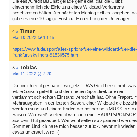
Die easyCredit BBL hat gerade gemeldet, das die Clubs
einvernehmlich die Einleitung eines Wildcard-Verfahrens
beschlossen hätten. Am nächsten Montag soll es losgehen, d
gäbe es eine 10-tägige Frist zur Einreichung der Unterlagen…
Timur
4
#
Mai 10 2022 @ 18:45
https://www.fr.de/sport/alles-spricht-fuer-eine-wildcard-fuer-die-
frankfurt-skyliners-91536575.html
Tobias
5
#
Mai 11 2022 @ 7:20
Da bin ich echt gespannt, wo „jetzt“ DAS Geld herkommt, was
letzte Saison gefehlt, und dem neuen Sportdirektor einen
verdammt schlechten Einstand verschafft hat. Ohne Fraport, m
Mehrausgaben in der letzten Saison, einer Wildcard die bezahl
werden muss und einem Kader, der besser sein MUSS, als di
Saison. Wer weiß, vielleicht wird ein neuer HAUPTSPONSOR
aus dem Hut gezaubert. War wohl selten so spannend wie die
Sommer. Und ich halte mich besser zurück, bevor mir wieder
etwas unterstellt wird ;-)