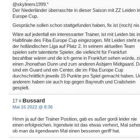
@skyliners1999.“
Der Niederländer überraschte in dieser Saison mit ZZ Leiden i
Europe Cup.
Gespräche sollen schon stattgefunden haben, fix ist (noch) nix
Wäre auf jedenfall ein interessanter Trainer, ist mit Leiden bis i
Halbfinale des Fiba Europe Cup eingezogen. Mit Leiden steht e
der holländischen Liga auf Platz 2. In seinem aktuellen Team
spielen sehr talentierte Spieler, die vielleicht für Frankfurt
bezahlbar wären und die ich gerne in Frankfurt sehen würde, 
einen Jhonathan Dunn und zum anderen Asbjørn Midtgaard. D
sind ein Guard und ein Center, die im Fiba Europe Cup
durchschnittlich jeweils 15 Punkte pro Spiel gemacht haben. U
anderem haben sie auch top gegen Bayreuth und Crailsheim
gespielt.
Bussard
17
#
Mai 16 2022 @ 8:36
Hmm ja auf der Trainer Position, gab es außer gordi leider nie
einen erfolgreichen. Irgendwie ist das etwas verhext, Mal sehe
ob man da irgendwann Mal einen besseren geriff hat.