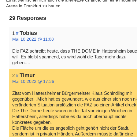
Es ist wahrscheinlich auch die allerletzte Chance, um eine moderne
Arena in Frankfurt zu bauen.
29 Responses
Tobias
1
#
Mai 10 2022 @ 11:08
Die FAZ schreibt heute, dass THE DOME in Hattersheim bau
will. Es bleibt spannend, es wird wohl die Tage mehr dazu
geben….
Timur
2
#
Mai 10 2022 @ 17:36
Zitat vom Hattersheimer Bürgermeister Klaus Schindling mir
gegenüber: „Mich hat es gewundert, wie aus einer sich noch ni
veränderten Situation urplötzlich die FAZ so einen Artikel druckt
Die The-Dome-Leute waren in der Tat vor einigen Wochen in
Hattersheim, allerdings habe es da noch überhaupt nichts
konkretes gegeben.
Die Fläche um die es angeblich geht gehört nicht der Stadt,
sondern ist in privaten Händen. Außerdem müsste dafür eine