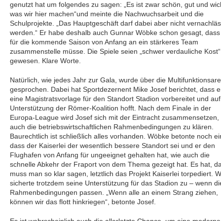
genutzt hat um folgendes zu sagen: „Es ist zwar schön, gut und wich
was wir hier machen“und meinte die Nachwuchsarbeit und die
Schulprojekte. „Das Hauptgeschäft darf dabei aber nicht vernachläs
werden.“ Er habe deshalb auch Gunnar Wöbke schon gesagt, das
für die kommende Saison von Anfang an ein stärkeres Team
zusammenstelle müsse. Die Spiele seien „schwer verdauliche Kost“
gewesen. Klare Worte.
Natürlich, wie jedes Jahr zur Gala, wurde über die Multifunktionsar
gesprochen. Dabei hat Sportdezernent Mike Josef berichtet, dass e
eine Magistratsvorlage für den Standort Stadion vorbereitet und auf
Unterstützung der Römer-Koalition hofft. Nach dem Finale in der
Europa-League wird Josef sich mit der Eintracht zusammensetzen,
auch die betriebswirtschaftlichen Rahmenbedingungen zu klären.
Baurechtlich ist schließlich alles vorhanden. Wöbke betonte noch e
dass der Kaiserlei der wesentlich bessere Standort sei und er den
Flughafen von Anfang für ungeeignet gehalten hat, wie auch die
schnelle Abkehr der Fraport von dem Thema gezeigt hat. Es hat, d
muss man so klar sagen, letztlich das Projekt Kaiserlei torpediert.
sicherte trotzdem seine Unterstützung für das Stadion zu – wenn di
Rahmenbedingungen passen. „Wenn alle an einem Strang ziehen,
können wir das flott hinkriegen“, betonte Josef.