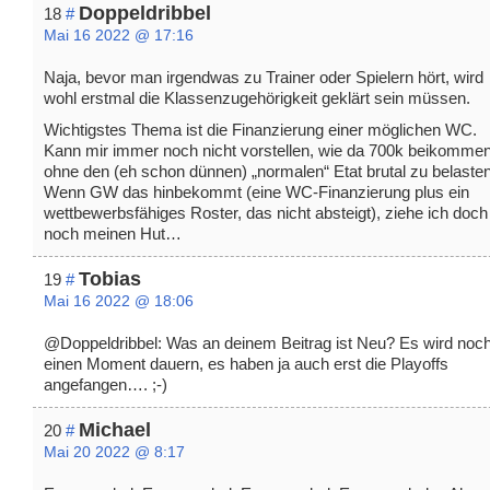
Doppeldribbel
18
#
Mai 16 2022 @ 17:16
Naja, bevor man irgendwas zu Trainer oder Spielern hört, wird
wohl erstmal die Klassenzugehörigkeit geklärt sein müssen.
Wichtigstes Thema ist die Finanzierung einer möglichen WC.
Kann mir immer noch nicht vorstellen, wie da 700k beikommen
ohne den (eh schon dünnen) „normalen“ Etat brutal zu belasten
Wenn GW das hinbekommt (eine WC-Finanzierung plus ein
wettbewerbsfähiges Roster, das nicht absteigt), ziehe ich doch
noch meinen Hut…
Tobias
19
#
Mai 16 2022 @ 18:06
@Doppeldribbel: Was an deinem Beitrag ist Neu? Es wird noc
einen Moment dauern, es haben ja auch erst die Playoffs
angefangen…. ;-)
Michael
20
#
Mai 20 2022 @ 8:17