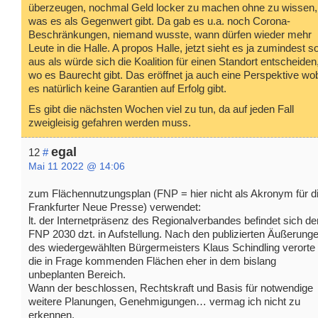
überzeugen, nochmal Geld locker zu machen ohne zu wissen,
was es als Gegenwert gibt. Da gab es u.a. noch Corona-
Beschränkungen, niemand wusste, wann dürfen wieder mehr
Leute in die Halle. A propos Halle, jetzt sieht es ja zumindest s
aus als würde sich die Koalition für einen Standort entscheiden
wo es Baurecht gibt. Das eröffnet ja auch eine Perspektive wo
es natürlich keine Garantien auf Erfolg gibt.
Es gibt die nächsten Wochen viel zu tun, da auf jeden Fall
zweigleisig gefahren werden muss.
egal
12
#
Mai 11 2022 @ 14:06
zum Flächennutzungsplan (FNP = hier nicht als Akronym für d
Frankfurter Neue Presse) verwendet:
lt. der Internetpräsenz des Regionalverbandes befindet sich de
FNP 2030 dzt. in Aufstellung. Nach den publizierten Äußerung
des wiedergewählten Bürgermeisters Klaus Schindling verorte 
die in Frage kommenden Flächen eher in dem bislang
unbeplanten Bereich.
Wann der beschlossen, Rechtskraft und Basis für notwendige
weitere Planungen, Genehmigungen… vermag ich nicht zu
erkennen.