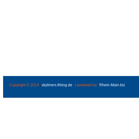
Copyright © 2014
skyliners.frblog.de
• powered by
Rhein-Main.biz