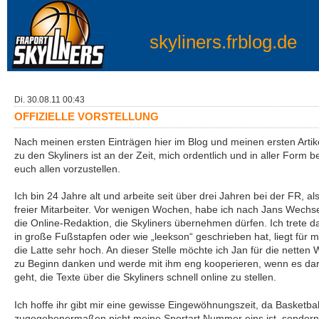
skyliners.frblog.de
Di. 30.08.11 00:43
OFFIZIELLE VORSTELLUNG
Nach meinen ersten Einträgen hier im Blog und meinen ersten Artik
zu den Skyliners ist an der Zeit, mich ordentlich und in aller Form be
euch allen vorzustellen.
Ich bin 24 Jahre alt und arbeite seit über drei Jahren bei der FR, al
freier Mitarbeiter. Vor wenigen Wochen, habe ich nach Jans Wechse
die Online-Redaktion, die Skyliners übernehmen dürfen. Ich trete d
in große Fußstapfen oder wie „leekson“ geschrieben hat, liegt für m
die Latte sehr hoch. An dieser Stelle möchte ich Jan für die netten 
zu Beginn danken und werde mit ihm eng kooperieren, wenn es d
geht, die Texte über die Skyliners schnell online zu stellen.
Ich hoffe ihr gibt mir eine gewisse Eingewöhnungszeit, da Basketbal
zugegebenermaßen nicht meine Sportart Nummer eins ist, sondern